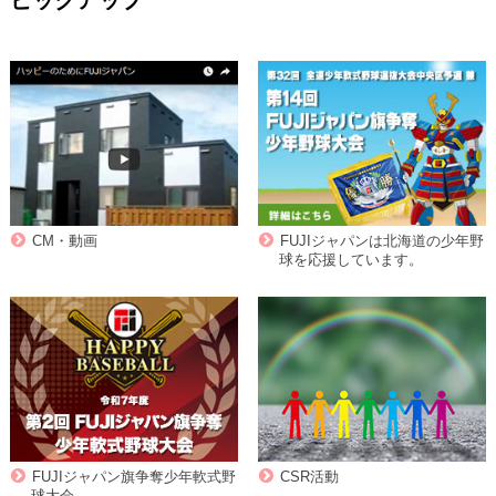
ピックアップ
CM・動画
FUJIジャパンは北海道の少年野
球を応援しています。
FUJIジャパン旗争奪少年軟式野
CSR活動
球大会